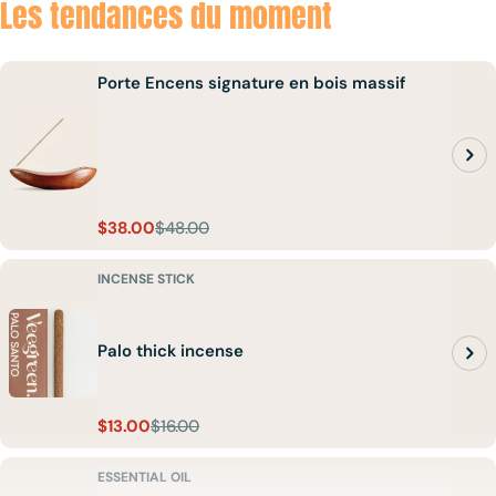
Les tendances du moment
Porte Encens signature en bois massif
$38.00
$48.00
Sale
Regular
price
price
INCENSE STICK
Palo thick incense
$13.00
$16.00
Sale
Regular
price
price
ESSENTIAL OIL