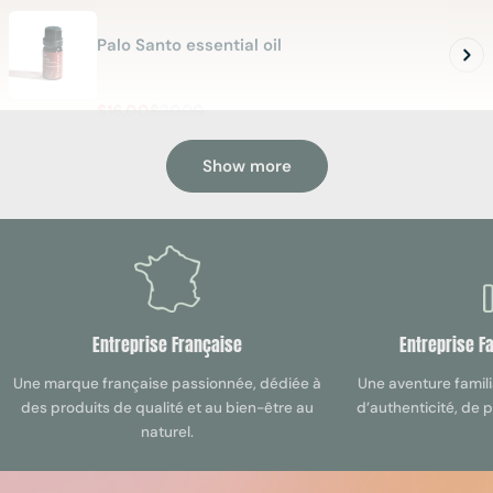
Palo Santo essential oil
$16.00
$20.00
Sale
Regular
UNIT
PER
$1,600.00
/
L
price
price
PRICE
Show more
INCENSE STICK
Palo Incense x10
$13.00
$16.00
Sale
Regular
Entreprise Française
Entreprise F
price
price
PALO SANTO INCENSE CONES
Une marque française passionnée, dédiée à
Une aventure famili
des produits de qualité et au bien-être au
d’authenticité, de 
naturel.
Palo Santo Cone X10 incense