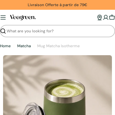
Skip
Livraison Offerte à partir de 79€
to
content
C
Search
Home
Matcha
Mug Matcha Isotherme