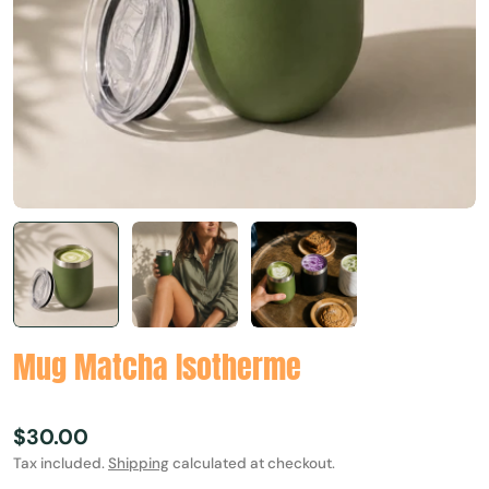
Mug Matcha Isotherme
Regular
$30.00
price
Tax included.
Shipping
calculated at checkout.