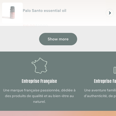
Palo Santo essential oil
$16.00
$20.00
Sale
Regular
UNIT
PER
$1,600.00
/
L
price
price
PRICE
Show more
INCENSE STICK
Palo Incense x10
$13.00
$16.00
Sale
Regular
Entreprise Française
Entreprise F
price
price
PALO SANTO INCENSE CONES
Une marque française passionnée, dédiée à
Une aventure famili
des produits de qualité et au bien-être au
d’authenticité, de 
naturel.
Palo Santo Cone X10 incense