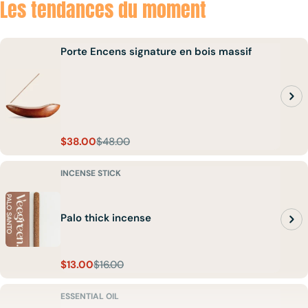
Les tendances du moment
Porte Encens signature en bois massif
$38.00
$48.00
Sale
Regular
price
price
INCENSE STICK
Palo thick incense
$13.00
$16.00
Sale
Regular
price
price
ESSENTIAL OIL