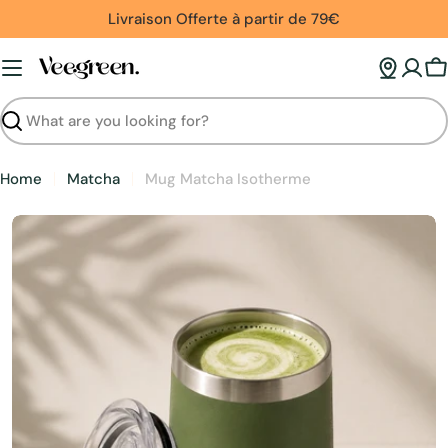
Skip
Livraison Offerte à partir de 79€
to
content
C
Search
Home
Matcha
Mug Matcha Isotherme