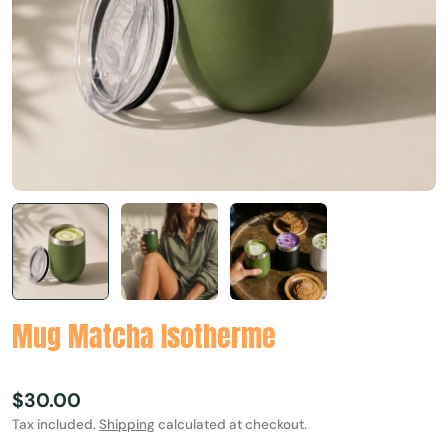
Mug Matcha Isotherme
Regular
$30.00
price
Tax included.
Shipping
calculated at checkout.