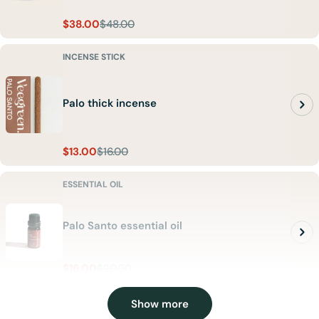
$38.00
$48.00
Sale
Regular
price
price
INCENSE STICK
Palo thick incense
$13.00
$16.00
Sale
Regular
price
price
ESSENTIAL OIL
Palo Santo essential oil
$16.00
$20.00
Sale
Regular
UNIT
PER
$1,600.00
/
L
price
price
PRICE
Show more
INCENSE STICK