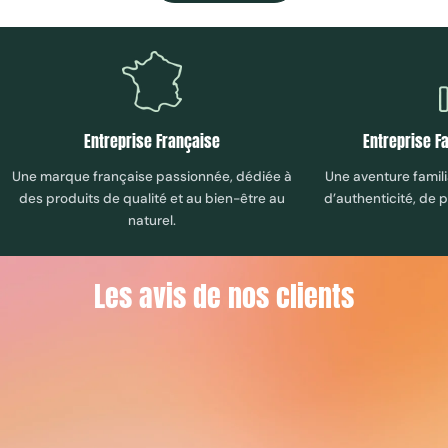
Palo Incense x10
$13.00
$16.00
Sale
Regular
Entreprise Française
Entreprise F
price
price
PALO SANTO INCENSE CONES
Une marque française passionnée, dédiée à
Une aventure famili
des produits de qualité et au bien-être au
d’authenticité, de 
naturel.
Palo Santo Cone X10 incense
Les avis de nos clients
$12.00
$15.00
Sale
Regular
price
price
INCENSE STICK
Palo Incense x10