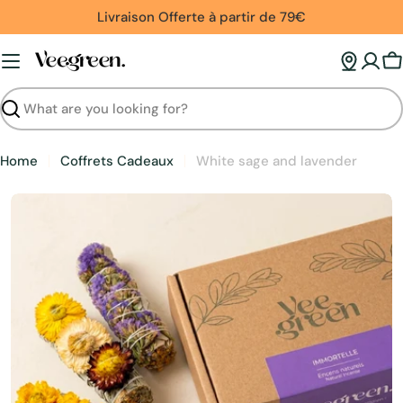
Skip
Livraison Offerte à partir de 79€
to
content
C
Search
Home
Coffrets Cadeaux
White sage and lavender