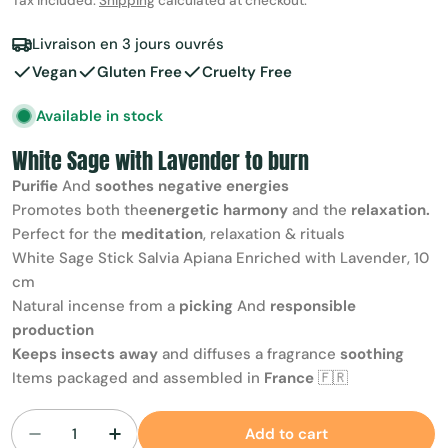
price
Tax included.
Shipping
calculated at checkout.
Livraison en 3 jours ouvrés
Vegan
Gluten Free
Cruelty Free
Available in stock
White Sage with Lavender to burn
Purifie
And
soothes negative energies
Promotes both the
energetic harmony
and the
relaxation.
Perfect for the
meditation
, relaxation & rituals
White Sage Stick Salvia Apiana Enriched with Lavender, 10
cm
Natural incense from a
picking
And
responsible
production
Keeps insects away
and diffuses a fragrance
soothing
Items packaged and assembled in
France
🇫🇷
Add to cart
Decrease quantity for White sage and lavender
Increase quantity for White sage and 