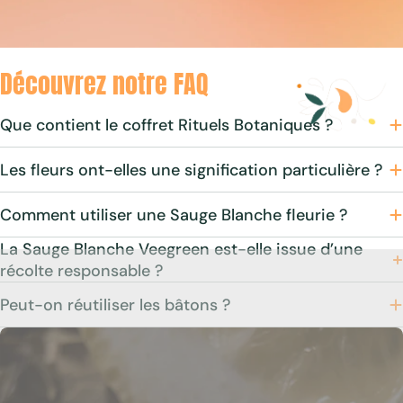
$13.00
$16.00
Sale
Regular
price
price
Découvrez notre FAQ
Que contient le coffret Rituels Botaniques ?
Les fleurs ont-elles une signification particulière ?
Comment utiliser une Sauge Blanche fleurie ?
La Sauge Blanche Veegreen est-elle issue d’une
récolte responsable ?
Peut-on réutiliser les bâtons ?