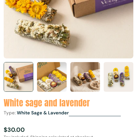
White sage and lavender
Type:
White Sage & Lavender
Regular
$30.00